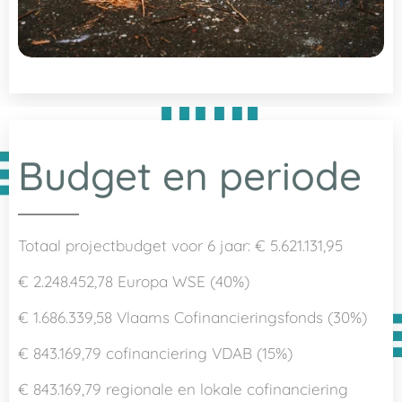
Budget en periode
Totaal projectbudget voor 6 jaar: € 5.621.131,95
€ 2.248.452,78 Europa WSE (40%)
€ 1.686.339,58 Vlaams Cofinancieringsfonds (30%)
€ 843.169,79 cofinanciering VDAB (15%)
€ 843.169,79 regionale en lokale cofinanciering