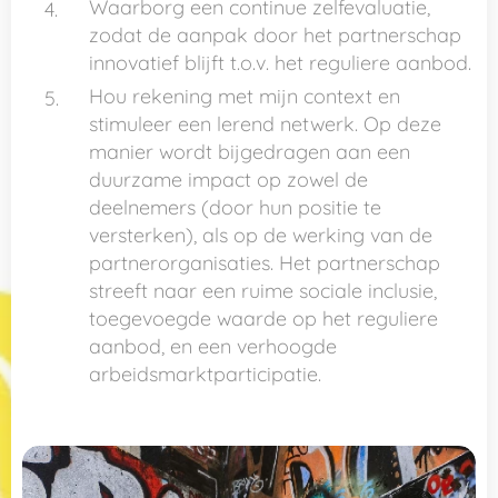
Waarborg een continue zelfevaluatie,
zodat de aanpak door het partnerschap
innovatief blijft t.o.v. het reguliere aanbod.
Hou rekening met mijn context en
stimuleer een lerend netwerk. Op deze
manier wordt bijgedragen aan een
duurzame impact op zowel de
deelnemers (door hun positie te
versterken), als op de werking van de
partnerorganisaties. Het partnerschap
streeft naar een ruime sociale inclusie,
toegevoegde waarde op het reguliere
aanbod, en een verhoogde
arbeidsmarktparticipatie.