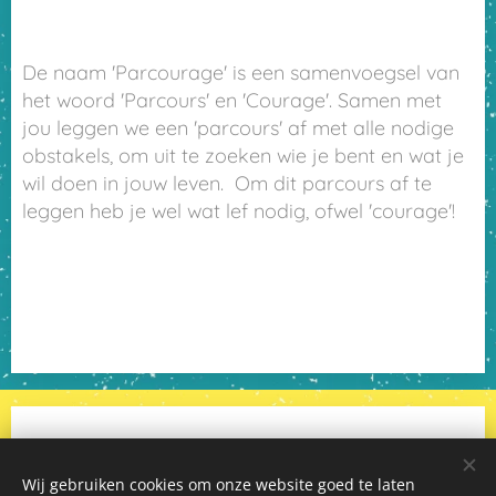
De naam 'Parcourage' is een samenvoegsel van
het woord 'Parcours' en 'Courage'. Samen met
jou leggen we een 'parcours' af met alle nodige
obstakels, om uit te zoeken wie je bent en wat je
wil doen in jouw leven. Om dit parcours af te
leggen heb je wel wat lef nodig, ofwel 'courage'!
Wij gebruiken cookies om onze website goed te laten