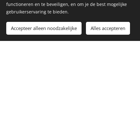
functioneren en te beveiligen, en om je de best mogelijke
gebruikerservaring te bieden.
Accepteer alleen noodzakelijke
Alles accepteren
Contact
Zwijnstraat 3A 8000 Brugge
0490/58 20 29
info@parcourage.be
Parcourage